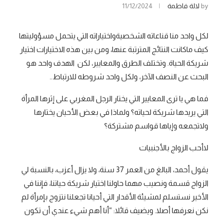
by
لالة فاطمة
11/12/2024
لكل واحد منا قناعاته الشخصيةواختياراته التي يتحمل مسؤوليتها
كيف ماكانت النتائج المترتبة عنها، ومن بين هذه الاختيارات اختيار
شريكة الحياة. وتختلف الطرق والمعايير، لكن الهدف واحد هو
البحث عن النصف الآخر، ولكل واحد شروطه للارتباط..
فما هي يا ترى المعايير التي يختار الرجل المغربي على إثرها المرأة
التي يريدها شريكة لحياته؟ ولماذا في بعض الأحيان يختارها
ولاتجمعه وإياها قواسم مشتركة؟
لاأحب الزواج بالأجنبيات
يقول أحمد، البالغ من العمر 37 سنة، ولا يزال أعزب، بالنسبة لي
الزواج قسمة ونصيب مهما حاولنا اختيار شريكة حياتنا، فإننا في
الأخير نستسلم لمشيئة الأقدار التي أحيانا تجعلنا نتزوج بإمرأة لم
نكن نعرفها أصلا. ويضيف قائلا: “أنا أهم شيء عندي أن تكون