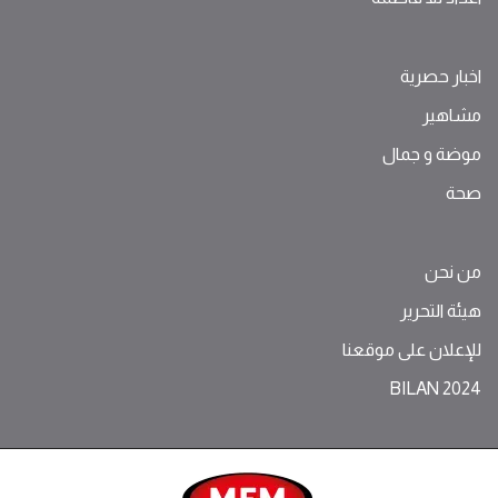
اخبار حصرية
مشاهير
موضة ‫و‬ ‫‬‫جمال‬
صحة
من نحن
هيئة التحرير
للإعلان على موقعنا
BILAN 2024