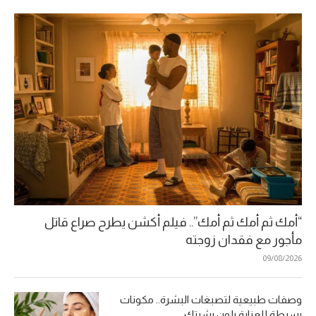
“أمك ثم أمك ثم أمك”.. فيلم أكشن يطرح صراع قاتل
مأجور مع فقدان زوجته
09/08/2026
وصفات طبيعية لتصبغات البشرة.. مكونات
بسيطة للعناية بلون بشرتك