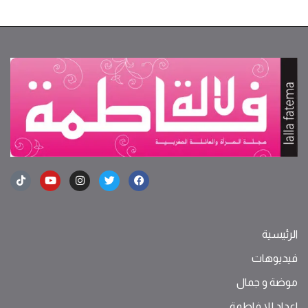
الرئيسية
فيديوهات
موضة ‫و‬ ‫‬‫جمال‬
اعداد للا فاطمة