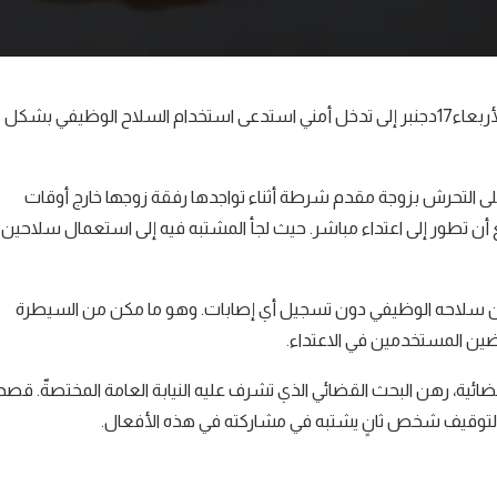
تحولت واقعة تحرش في الشارع العام بمدينة الدارالبيضاء،مساء أمس الأربعاء17دجنبر إلى تدخل أمني استدعى استخدام السلاح الوظيفي بشكل
ى التحرش بزوجة مقدم شرطة أثناء تواجدها رفقة زوجها خارج أوقات
 أن تطور إلى اعتداء مباشر. حيث لجأ المشتبه فيه إلى استعمال سلاحين
من سلاحه الوظيفي دون تسجيل أي إصابات. وهو ما مكن من السيطرة
ضين المستخدمين في الاعتداء.
 32 سنة ومن ذوي السوابق القضائية، رهن البحث القضائي الذي تشرف عليه النيابة العامة المختصةّ. قصد
لة لتوقيف شخص ثانٍ يشتبه في مشاركته في هذه الأفعال.