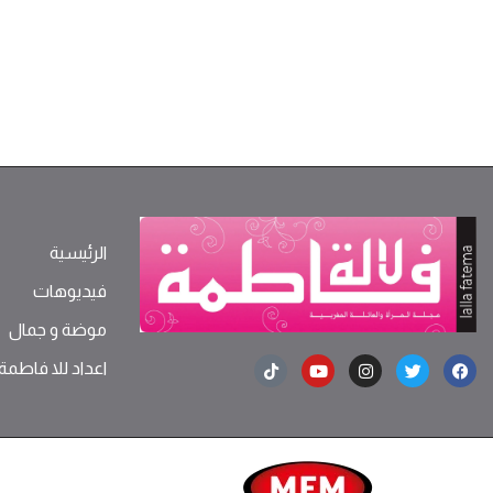
الرئيسية
فيديوهات
موضة ‫و‬ ‫‬‫جمال‬
اعداد للا فاطمة