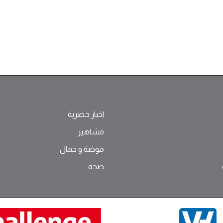
اخبار حصرية
مشاهير
موضة ‫و‬ ‫‬‫جمال‬
صحة