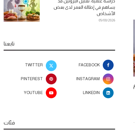
دراسة علمية: تقليل البروتين قد
يساهم في إطالة العمر لدى بعض
الأشخاص
05/08/2026
تابعنا
TWITTER
FACEBOOK
PINTEREST
INSTAGRAM
“بيض وكحل” يدخل سباق رمضان 2027
بعد أيام من طرح
بعمل اجتماعي تشويقي
YOUTUBE
LINKEDIN
م
05/08/2026
26
فئات