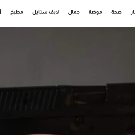
ار
صحة
موضة
جمال
لايف ستايل
مطبخ
أ