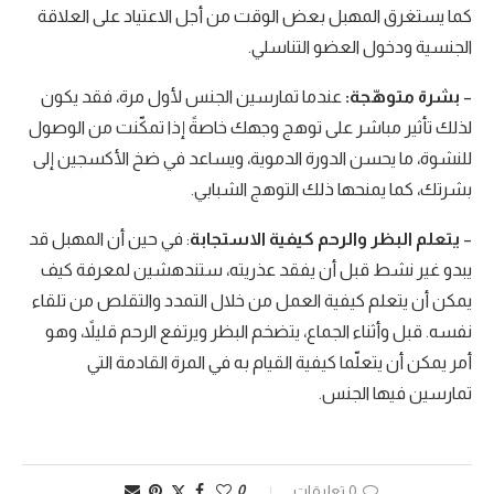
كما يستغرق المهبل بعض الوقت من أجل الاعتياد على العلاقة
الجنسية ودخول العضو التناسلي.
–
بشرة متوهّجة:
عندما تمارسين الجنس لأول مرة، فقد يكون
لذلك تأثير مباشر على توهج وجهك خاصةً إذا تمكّنت من الوصول
للنشوة، ما يحسن الدورة الدموية، ويساعد في ضخ الأكسجين إلى
بشرتك، كما يمنحها ذلك التوهج الشبابي.
–
يتعلم البظر والرحم كيفية الاستجابة
: في حين أن المهبل قد
يبدو غير نشط قبل أن يفقد عذريته، ستندهشين لمعرفة كيف
يمكن أن يتعلم كيفية العمل من خلال التمدد والتقلص من تلقاء
نفسه. قبل وأثناء الجماع، يتضخم البظر ويرتفع الرحم قليلاً، وهو
أمر يمكن أن يتعلّما كيفية القيام به في المرة القادمة التي
تمارسين فيها الجنس.
0 تعليقات
0