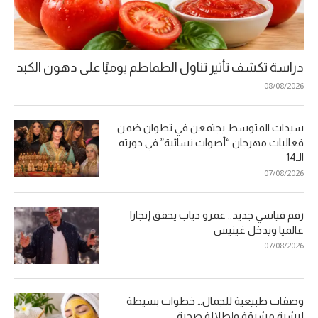
دراسة تكشف تأثير تناول الطماطم يوميًا على دهون الكبد
08/08/2026
سيدات المتوسط يجتمعن في تطوان ضمن
فعاليات مهرجان “أصوات نسائية” في دورته
الـ14
07/08/2026
رقم قياسي جديد.. عمرو دياب يحقق إنجازا
عالميا ويدخل غينيس
07/08/2026
وصفات طبيعية للجمال… خطوات بسيطة
لبشرة مشرقة وإطلالة صحية