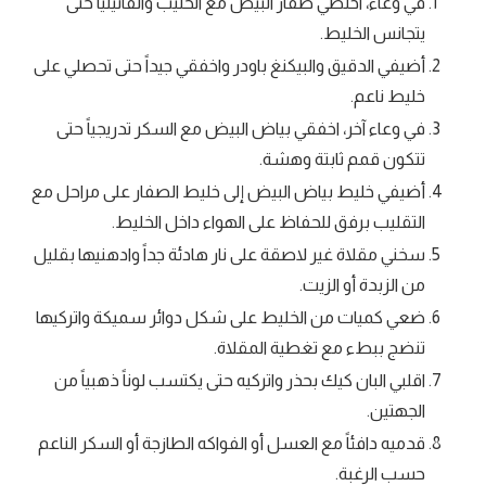
في وعاء، اخلطي صفار البيض مع الحليب والفانيليا حتى
يتجانس الخليط.
أضيفي الدقيق والبيكنغ باودر واخفقي جيداً حتى تحصلي على
خليط ناعم.
في وعاء آخر، اخفقي بياض البيض مع السكر تدريجياً حتى
تتكون قمم ثابتة وهشة.
أضيفي خليط بياض البيض إلى خليط الصفار على مراحل مع
التقليب برفق للحفاظ على الهواء داخل الخليط.
سخني مقلاة غير لاصقة على نار هادئة جداً وادهنيها بقليل
من الزبدة أو الزيت.
ضعي كميات من الخليط على شكل دوائر سميكة واتركيها
تنضج ببطء مع تغطية المقلاة.
اقلبي البان كيك بحذر واتركيه حتى يكتسب لوناً ذهبياً من
الجهتين.
قدميه دافئاً مع العسل أو الفواكه الطازجة أو السكر الناعم
حسب الرغبة.