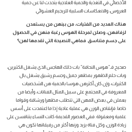
الأخصائي في التغذية والحمية العلاجية يتحدث لنا عن حمية
العروس، والانعكاسات السلبية للريجيم العشوائي.
هناك العديد من الفتيات، من بينهن من يستعدن
لزفافهن، وصلن لمرحلة الهوس رغبة منهن في الحصول
على جسم متناسق
.
فماهي النصيحة التي تقدمها لهن؟
صحيح فـ”هوس النحافة” بات ذلك الهاجس الذي يشغل الكثيرين،
وبات حلم الظهور بمظهر جميل وجسم رشيق يشغل بال
الكثيرات، وإن كان أكثرهن هوسا بالحمية هن الشخصيات
المعروفة في المجتمع على سبيل المثال الفنانات، وأيضا من
يعملن في بعض المهن التي تتطلب مظهرا ورشاقة وقواما
خاصا. فإنقاص الوزن هي عملية عادية إذا ما اعتمدت على أسس
علمية ومعقولة. ففي العصور القديمة كانت النساء يتنافسن على
زيادة الوزن، وكل فتاة يزيد وزنها أكثر من رفيقاتها تكون هي