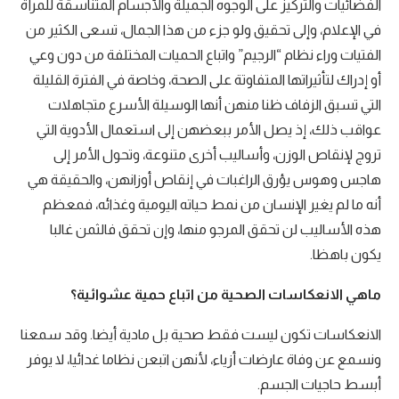
الفضائيات والتركيز على الوجوه الجميلة والأجسام المتناسقة للمرأة
في الإعلام، وإلى تحقيق ولو جزء من هذا الجمال، تسعى الكثير من
الفتيات وراء نظام “الرجيم” واتباع الحميات المختلفة من دون وعي
أو إدراك لتأثيراتها المتفاوتة على الصحة، وخاصة في الفترة القليلة
التي تسبق الزفاف ظنا منهن أنها الوسيلة الأسرع متجاهلات
عواقب ذلك، إذ يصل الأمر ببعضهن إلى استعمال الأدوية التي
تروج لإنقاص الوزن، وأساليب أخرى متنوعة، وتحول الأمر إلى
هاجس وهوس يؤرق الراغبات في إنقاص أوزانهن، والحقيقة هي
أنه ما لم يغير الإنسان من نمط حياته اليومية وغذائه، فمعظم
هذه الأساليب لن تحقق المرجو منها، وإن تحقق فالثمن غالبا
يكون باهظا.
ماهي الانعكاسات الصحية من اتباع حمية عشوائية؟
الانعكاسات تكون ليست فقط صحية بل مادية أيضا. وقد سمعنا
ونسمع عن وفاة عارضات أزياء، لأنهن اتبعن نظاما غدائيا، لا يوفر
أبسط حاجيات الجسم.