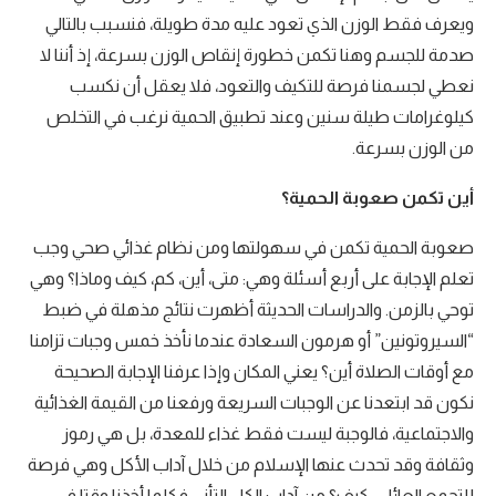
ويعرف فقط الوزن الذي تعود عليه مدة طويلة، فنسبب بالتالي
صدمة للجسم وهنا تكمن خطورة إنقاص الوزن بسرعة، إذ أننا لا
نعطي لجسمنا فرصة للتكيف والتعود، فلا يعقل أن نكسب
كيلوغرامات طيلة سنين وعند تطبيق الحمية نرغب في التخلص
من الوزن بسرعة.
أين تكمن صعوبة الحمية؟
صعوبة الحمية تكمن في سهولتها ومن نظام غذائي صحي وجب
تعلم الإجابة على أربع أسئلة وهي: متى، أين، كم، كيف وماذا؟ وهي
توحي بالزمن. والدراسات الحديثة أظهرت نتائج مذهلة في ضبط
“السيروتونين” أو هرمون السعادة عندما نأخذ خمس وجبات تزامنا
مع أوقات الصلاة أين؟ يعني المكان وإذا عرفنا الإجابة الصحيحة
نكون قد ابتعدنا عن الوجبات السريعة ورفعنا من القيمة الغذائية
والاجتماعية، فالوجبة ليست فقط غذاء للمعدة، بل هي رموز
وثقافة وقد تحدث عنها الإسلام من خلال آداب الأكل وهي فرصة
للتجمع العائلي. كيف؟ من آداب الكل التأني فكلما أخذنا وقتا في