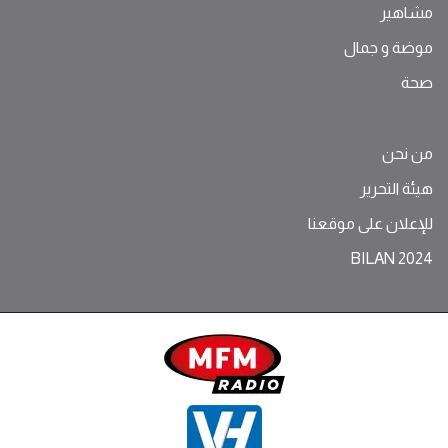
مشاهير
موضة ‫و‬ ‫‬‫جمال‬
صحة
من نحن
هيئة التحرير
للإعلان على موقعنا
BILAN 2024