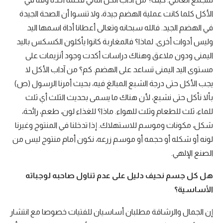
الأكل كلما كانت عملية الهضم جيدة، ولا تنسوا أن الصحة الجيدة
في الهضم الجيد. فالله سبحانه وتعالى أعطانا أداة اسمها اليد
وليس أدوات أخرى. لماذا؟ فالمغاربة كانوا يأكلون الكسكس باليد
اليمنى ودون ملاعق وهناك دراسات أكدت وجود أنزيمات على
مستوى اليد اليمنى تساعد على الهضم. كم؟ من آداب الأكل لا
يجب الأكل حتى درجة الشبع المبالغ فيه، بحيث أمرنا الرسول (ص)
بألا نأكل حتى نشبع، لأن هناك ما يسمى بحديث الثلث أي ثلث
للماء، ثلث للطعام وثلث للهواء. ماذا؟ للغذاء لون، طعم، رائحة،
شكل، مكونات وموسم للاستهلاك. إذا تدخلنا في المنتوج وغيرنا
لونه أو شكله أو حجمه أو موسم زرعه، نكون أمام منتوج ليس من
الصنع الإلهي.
هل كل جسم نحيف دليل على عدم تناول صاحبه لوجباته
الأساسية؟
إن الجمال والرشاقة مطلبان أساسيان للفتيات خصوصا مع انتشار