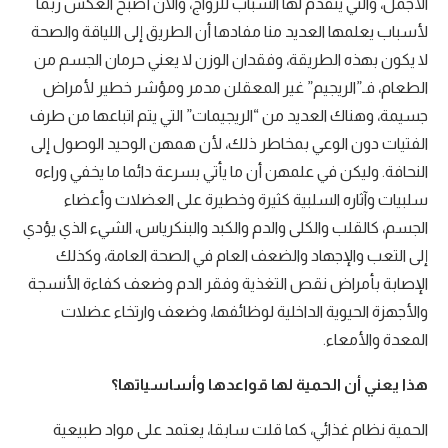
الأجمل، والتي يتقدم لها الشباب للزواج، والآن أصبح العكس ربما
لأسباب يعلمها العديد منا مفادها أن الطريق إلى اللياقة والصحة
لا يكون بهذه الطريقة، وفقدان الوزن لا يعني حرمان الجسم من
الطعام، فـ”الريجيم” غير المعقلن مدمر ومؤشر خطير لأمراض
جسيمة، وهناك العديد من “الريجيمات” التي يتم اتباعها من طرف
الفتيات دون الوعي بمخاطر ذلك، لأن همهن الوحيد الوصول إلى
النحافة. وليكن في علمهن أن ما يأتي بسرعة دائما ما يخفي وراءه
سلبيات وآثاره السلبية كثيرة وخطيرة على العضلات وأعضاء
الجسم، كالقلب والكلى والدم والكبد والبنكرياس، الشيء الذي يؤدي
إلى التعب والإجهاد والضعف العام في الصحة العامة، وكذلك
الإصابة بأمراض نقص التغذية وفقر الدم وضعف كفاءة الأنسجة
والأجهزة الحيوية الداخلية لوظائفها، وضعف وارتخاء عضلات
المعدة والأمعاء.
هذا يعني أن الحمية لها قواعدها وأساسياتها؟
الحمية نظام غذائي، كما قلت سابقا، يعتمد على مواد طبيعية