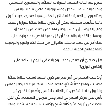
تحترم فيه الحالة الصحية، الميولات الغذائية والمستوى الاجتماعي
والحالة النفسية للشخص ومستواه الاجتماعي، فأغلب الناس
يعتقدون أن الحمية مكلفة، لكن العكس هو الصحيح، بحيث أقول
دائما فبأغذية بسيطة يمكن أن نكون نظاما غذائيا متوازنا وصحيا.
وعلى العروس أن تحسن اختياراتها لا من حيث زمن الحمية أو
نوعها أو الأغذية. والقاعدة أن كل حمية تقصي غذاء وتركز على
غذاء آخر هي حمية فاشلة، فالتوازن من حيث الكم والنوع والتوقيت
كلها مفاتيح الحمية الناجحة.
هل صحيح أن خفض عدد الوجبات في اليوم يساعد على
إنقاص الوزن؟
أولا يجب الحسم في أمر هام هو كون الحمية ليست نظاما غذائيا
فحسب، وهذا خطأ شائع، فالحمية يجب فيها مراعاة درجة الحماس
والقبول عند الشخص، ثانيا الجانب النفسي وأهميته تكمن في
تأثيره على مراكز الشبع في المخ وعلى هرمون السعادة، لأن الكل
يتحدث عن “الريجيم” و كأنه شبح واكتسب سمعة سيئة عنوانها