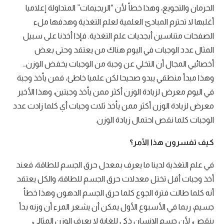
الحرمان والتجويع، وهذا خطأ لأن “الريجيمات” المتداولة إعلاميا
أغلبها لا تحترم المبادئ العلمية لعلم التغذية وهدفها ملء
الصفحات متناسين أبجديات علم التغذية. فإذا أخذنا على سبيل
المثال عدد الوجبات في اليوم هناك من يعتقد وحتى بعض
أخصائيي المجال أن التخلي عن وجبة من الوجبات يخفض الوزن…
وهذا مبدأ منطقي يبدو صحيحا لكن علميا خاطئ، فمن يأخذ وجبة
في اليوم معرض لزيادة الوزن أكثر ممن يأخذ وجبتين، وهذا الأخير
معرض لزيادة الوزن أكثر ممن يأخذ ثلاث وجبات أي كلما زادت عدد
الوجبات كلما نقص احتمال زيادة الوزن.
كيف تفسرون هذا الأمر؟
في علم التغذية لدينا ما يعرف بمعدل حرق الجسم للطاقة، فعند
أخذ وجبات أقل تختل معدلات حرق الجسم للطاقة، والكل يعتقد
أنه كلما طالت فترة الجوع كلما حرق الجسم الدهون وهذا خطأ
جسيم، ربما في الأسبوع الأول يمكن أن يشعر المرء أن وزنه بدأ
ينقص، لأن جسم الإنسان ذكي للغاية لا يعرف الوزن المثالي،