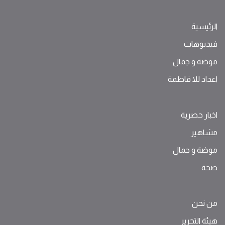
الرئيسية
فيديوهات
موضة ‫و‬ ‫‬‫جمال‬
اعداد للا فاطمة
اخبار حصرية
مشاهير
موضة ‫و‬ ‫‬‫جمال‬
صحة
من نحن
هيئة التحرير