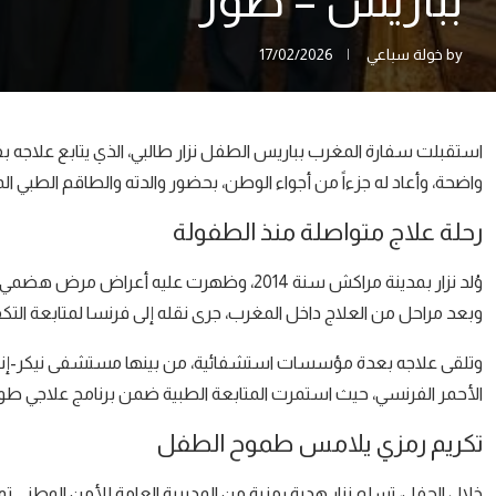
بباريس – صور
by
خولة سباعي
17/02/2026
استقبلت سفارة المغرب بباريس الطفل نزار طالبي، الذي يتابع علاجه 
واضحة، وأعاد له جزءاً من أجواء الوطن، بحضور والدته والطاقم الطبي ا
رحلة علاج متواصلة منذ الطفولة
وُلد نزار بمدينة مراكش سنة 2014، وظهرت علي
وبعد مراحل من العلاج داخل المغرب، جرى نقله إلى فرنسا لمتابعة ال
وتلقى علاجه بعدة مؤسسات استشفائية، من بينها مستشفى نيكر-إنفان
الأحمر الفرنسي، حيث استمرت المتابعة الطبية ضمن برنامج علاجي طو
تكريم رمزي يلامس طموح الطفل
خلال الحفل، تسلم نزار هدية رمزية من المديرية العامة للأمن الوطني