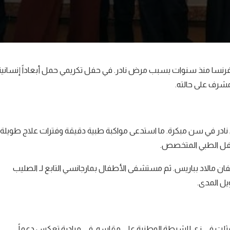
بفرنسا منذ سنوات بسبب مرض نادر. في حفل تكريمي حمل أبعاداً إنسانية
لمشرف على حالته.
ه أعراض مرض هضمي نادر في سن مبكرة. ما استدعى مواكبة طبية دقيقة وفترات علاج طويلة.
تكفل الطبي المتخصص.
 مالاد بباريس. ثم مستشفى الأطفال بمارجانسي التابع لـ الصليب
يل المدى.
 تمثلت في زي للشرطة الوطنية على مقاسه. في مبادرة تعكس دعماً