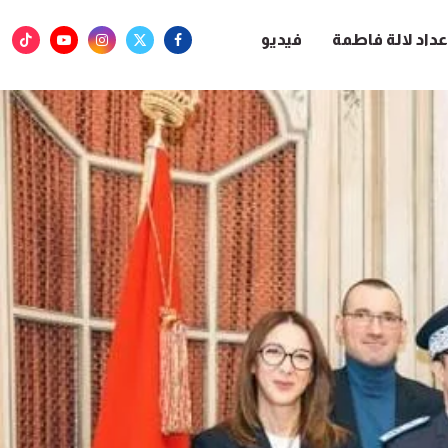
عداد لالة فاطمة
فيديو