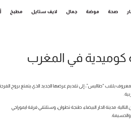
ار
صحة
موضة
جمال
لايف ستايل
مطبخ
أ
 كوميدية في المغرب
المعروف بلقب “طاليس”، إلى تقديم عرضها الجديد الذي يتمتع بروح الفرجة
ية.
 من 22 يوليوز الى غاية 20 غشت في المدن التالية: مدينة الدار البيضاء، طنجة تطوان، وستلتقي فرقة ايموراجي
والحسيمة.