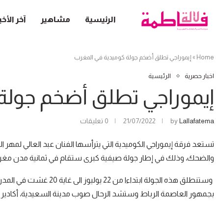
الرئيسية
مشاهير
آخر الأخب
Home
»
إيموراجي تطلق أضخم جولة كوميدية في المغرب
اخبار حصرية
الرئيسية
إيموراجي تطلق أضخم جولة
Lallafatema
by
21/07/2022
0 تعليقات
تستعد فرقة إيموراجي الكوميدية التي يترأسها الفنان عبد العالي لمهر 
والضحك، وذلك في إطار جولة صيفية كبرى ستقام في ثمانية مدن مغرب
وستنطلق هذه الجولة ابتداءا
بجمهور العاصمة الرباط وستشد الرحال صوب مدينة السعيدية، أكادير 