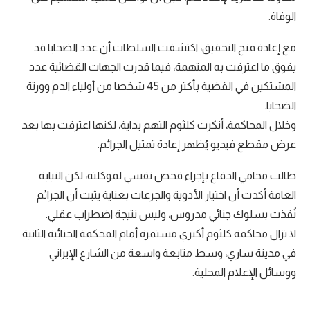
الوفاة.
مع إعادة فتح التحقيق، اكتشفت السلطات أن عدد الضحايا قد
يفوق ما اعترفت به المتهمة، فيما قدرت الجهات القضائية عدد
المشتكين في القضية بأكثر من 45 شخصا من أولياء الدم وورثة
الضحايا.
وخلال المحاكمة، أنكرت كلثوم التهم بداية، لكنها اعترفت بها بعد
عرض مقطع فيديو يُظهر إعادة تمثيل الجرائم.
طالب محامي الدفاع بإجراء فحص نفسي لموكلته، لكن النيابة
العامة أكدت أن اختيار الأدوية والجرعات بعناية يثبت أن الجرائم
نُفذت بسلوك جنائي مدروس، وليس نتيجة اضطراب عقلي.
لا تزال محاكمة كلثوم أكبري مستمرة أمام المحكمة الجنائية الثانية
في مدينة ساري، وسط متابعة واسعة من الشارع الإيراني
ووسائل الإعلام المحلية.