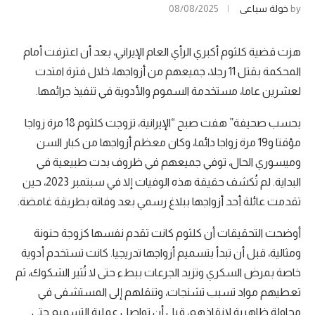
by
خولة سباعي
08/08/2025
هزت قضية كلثوم أكبري الرأي العام الإيراني، بعد أن اعترفت أمام
المحكمة بقتل 11 رجلا، جميعهم من أزواجها، خلال فترة امتدت
لعشرين عاما، مستخدمة السموم والأدوية في تنفيذ جرائمها.
بحسب صحيفة” هفت صبح “الإيرانية، تزوجت كلثوم 18 مرة زواجا
مؤقتا و19 مرة زواجا دائما، وكان معظم أزواجها من كبار السن
وميسوري الحال، توفي جميعهم في ظروف بدت طبيعية في
البداية. لم تُكشف حقيقة هذه الوفيات إلا في سبتمبر 2023، حين
تقدمت عائلة أحد أزواجها ببلاغ رسمي بعد وفاته بطريقة غامضة.
أوضحت التحقيقات أن كلثوم كانت تقدم نفسها كزوجة حنونة
ومثالية، قبل أن تبدأ بتسميم أزواجها تدريجيا. كانت تستخدم أدوية
خاصة بمرض السكري وتزيد الجرعات ببطء حتى لا تُثير الشكوك، ثم
تعطيهم مواد تسبب تشنجات، وتنقلهم إلى المستشفى في
محاولة ظاهرية لإنقاذهم، قبل أن تواصل عملية التسميم حتى