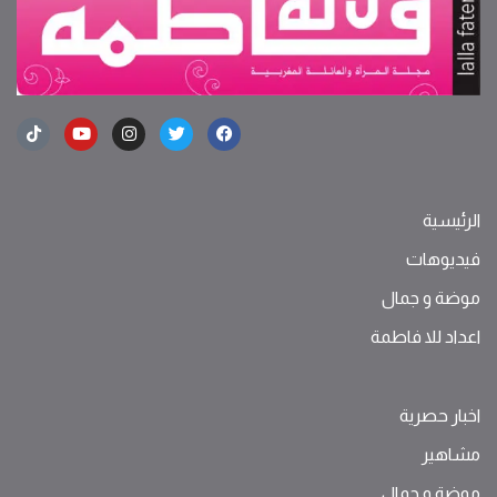
الرئيسية
فيديوهات
موضة ‫و‬ ‫‬‫جمال‬
اعداد للا فاطمة
اخبار حصرية
مشاهير
موضة ‫و‬ ‫‬‫جمال‬