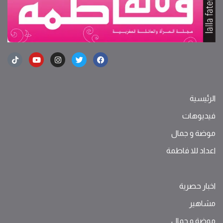
الرئيسية
فيديوهات
موضة ‫و‬ ‫‬‫جمال‬
اعداد للا فاطمة
اخبار حصرية
مشاهير
موضة ‫و‬ ‫‬‫جمال‬