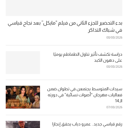
بدء التحضير للجزء الثاني من فيلم “مايكل” بعد نجاح قياسي
في شباك التذاكر
08/08/2026
دراسة تكشف تأثير تناول الطماطم يوميًا
على دهون الكبد
08/08/2026
سيدات المتوسط يجتمعن في تطوان ضمن
فعاليات مهرجان “أصوات نسائية” في دورته
الـ14
07/08/2026
رقم قياسي جديد.. عمرو دياب يحقق إنجازا