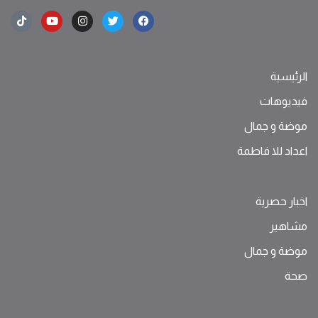
الرئيسية
فيديوهات
موضة ‫و‬ ‫‬‫جمال‬
اعداد للا فاطمة
اخبار حصرية
مشاهير
موضة ‫و‬ ‫‬‫جمال‬
صحة