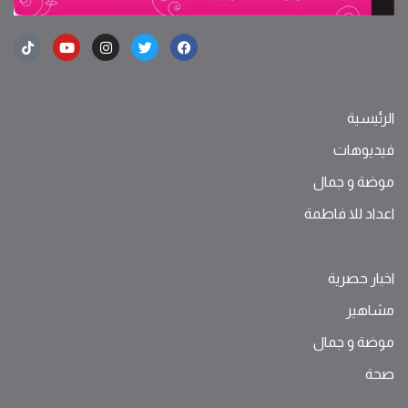
الرئيسية
فيديوهات
موضة ‫و‬ ‫‬‫جمال‬
اعداد للا فاطمة
اخبار حصرية
مشاهير
موضة ‫و‬ ‫‬‫جمال‬
صحة