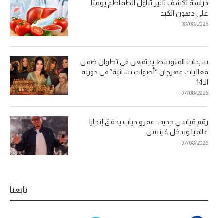
دراسة تكشف تأثير تناول الطماطم يوميًا
على دهون الكبد
08/08/2026
سيدات المتوسط يجتمعن في تطوان ضمن
فعاليات مهرجان “أصوات نسائية” في دورته
الـ14
07/08/2026
رقم قياسي جديد.. عمرو دياب يحقق إنجازا
عالميا ويدخل غينيس
07/08/2026
تابعنا