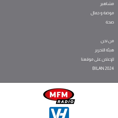
مشاهير
موضة ‫و‬ ‫‬‫جمال‬
صحة
من نحن
هيئة التحرير
للإعلان على موقعنا
BILAN 2024