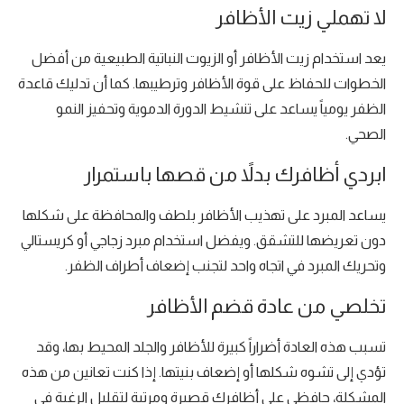
لا تهملي زيت الأظافر
يعد استخدام زيت الأظافر أو الزيوت النباتية الطبيعية من أفضل
الخطوات للحفاظ على قوة الأظافر وترطيبها. كما أن تدليك قاعدة
الظفر يومياً يساعد على تنشيط الدورة الدموية وتحفيز النمو
الصحي.
ابردي أظافرك بدلاً من قصها باستمرار
يساعد المبرد على تهذيب الأظافر بلطف والمحافظة على شكلها
دون تعريضها للتشقق. ويفضل استخدام مبرد زجاجي أو كريستالي
وتحريك المبرد في اتجاه واحد لتجنب إضعاف أطراف الظفر.
تخلصي من عادة قضم الأظافر
تسبب هذه العادة أضراراً كبيرة للأظافر والجلد المحيط بها، وقد
تؤدي إلى تشوه شكلها أو إضعاف بنيتها. إذا كنت تعانين من هذه
المشكلة، حافظي على أظافرك قصيرة ومرتبة لتقليل الرغبة في