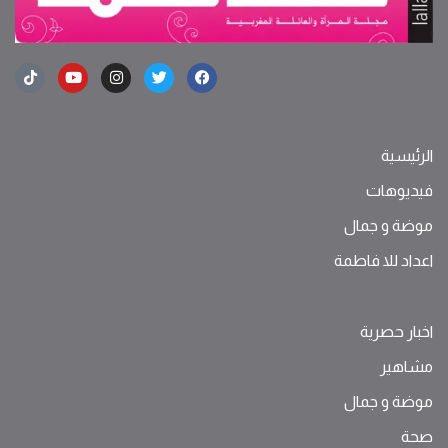
الرئيسية
فيديوهات
موضة ‫و‬ ‫‬‫جمال‬
اعداد للا فاطمة
اخبار حصرية
مشاهير
موضة ‫و‬ ‫‬‫جمال‬
صحة