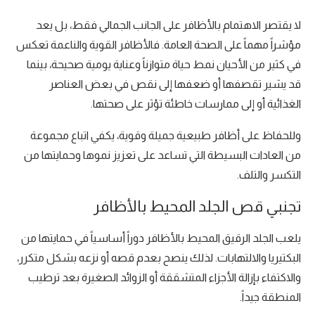
لا يقتصر الاهتمام بالأظافر على الجانب الجمالي فقط، بل يعد
مؤشراً مهماً على الصحة العامة. فالأظافر القوية والناعمة تعكس
في كثير من الأحيان نمط حياة متوازناً وعناية يومية صحيحة، بينما
قد يشير تقصفها أو ضعفها إلى نقص في بعض العناصر
الغذائية أو إلى ممارسات خاطئة تؤثر على صحتها.
وللحفاظ على أظافر طبيعية جميلة وقوية، يكفي اتباع مجموعة
من العادات البسيطة التي تساعد على تعزيز نموها وحمايتها من
التكسر والتلف.
تجنبي قص الجلد المحيط بالأظافر
يلعب الجلد الرقيق المحيط بالأظافر دوراً أساسياً في حمايتها من
البكتيريا والالتهابات. لذلك ينصح بعدم قصه أو نزعه بشكل متكرر،
والاكتفاء بإزالة الأجزاء المتشققة أو الزوائد الصغيرة بعد ترطيب
المنطقة جيداً.