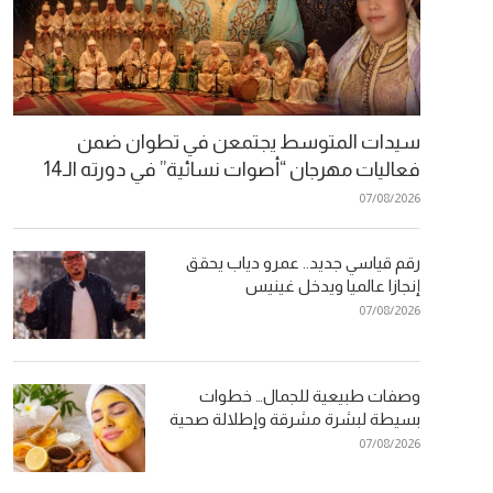
سيدات المتوسط يجتمعن في تطوان ضمن
فعاليات مهرجان “أصوات نسائية” في دورته الـ14
07/08/2026
رقم قياسي جديد.. عمرو دياب يحقق
إنجازا عالميا ويدخل غينيس
07/08/2026
وصفات طبيعية للجمال… خطوات
بسيطة لبشرة مشرقة وإطلالة صحية
07/08/2026