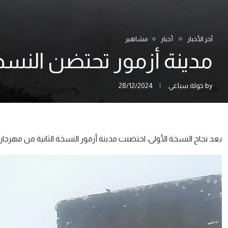
آخر الأخبار
أخبار
مشاهير
مدينة أزمور تحتضن النسخة
by
خولة سباعي
28/12/2024
بعد نجاح النسخة الأولى، احتضنت مدينة أزمور النسخة الثانية من مهرجان “أزم’آرت”، الذي أق