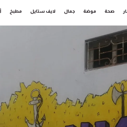
ار
صحة
موضة
جمال
لايف ستايل
مطبخ
أ