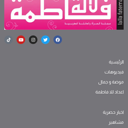
الرئيسية
فيديوهات
موضة ‫و‬ ‫‬‫جمال‬
اعداد للا فاطمة
اخبار حصرية
مشاهير