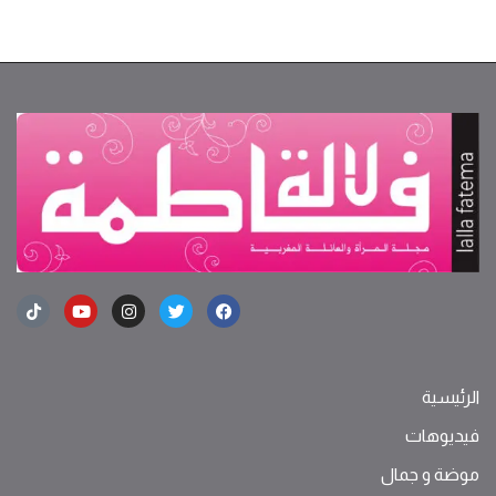
الرئيسية
فيديوهات
موضة ‫و‬ ‫‬‫جمال‬