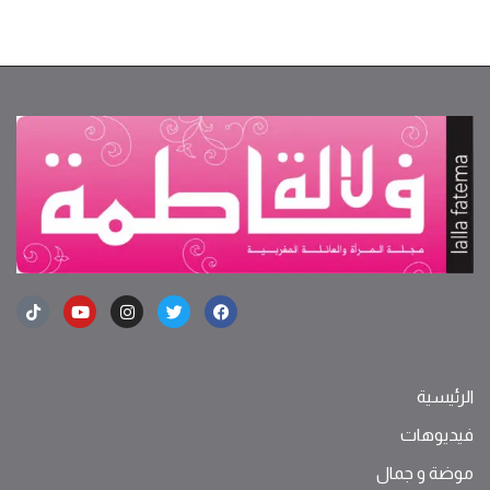
الرئيسية
فيديوهات
موضة ‫و‬ ‫‬‫جمال‬