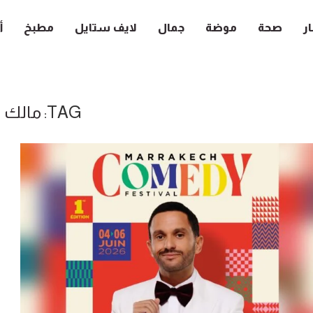
ار
صحة
موضة
جمال
لايف ستايل
مطبخ
أ
TAG:
مالك 