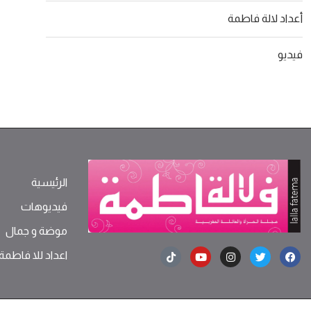
أعداد لالة فاطمة
فيديو
الرئيسية
فيديوهات
موضة ‫و‬ ‫‬‫جمال‬
اعداد للا فاطمة