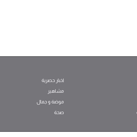
اخبار حصرية
مشاهير
موضة ‫و‬ ‫‬‫جمال‬
صحة