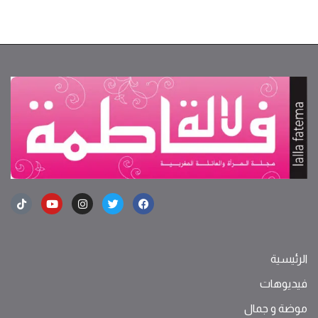
الرئيسية
فيديوهات
موضة ‫و‬ ‫‬‫جمال‬