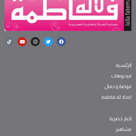
الرئيسية
فيديوهات
موضة ‫و‬ ‫‬‫جمال‬
اعداد للا فاطمة
اخبار حصرية
مشاهير