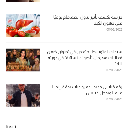
دراسة تكشف تأثير تناول الطماطم يوميًا
على دهون الكبد
08/08/2026
سيدات المتوسط يجتمعن في تطوان ضمن
فعاليات مهرجان “أصوات نسائية” في دورته
الـ14
07/08/2026
رقم قياسي جديد.. عمرو دياب يحقق إنجازا
عالميا ويدخل غينيس
07/08/2026
تابعنا