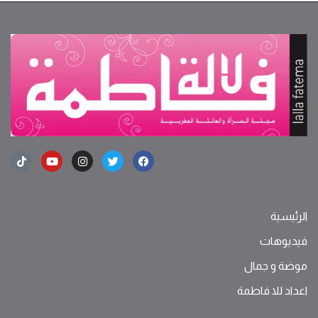
الرئيسية
فيديوهات
موضة ‫و‬ ‫‬‫جمال‬
اعداد للا فاطمة