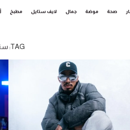
ار
صحة
موضة
جمال
لايف ستايل
مطبخ
أ
TAG:
ست