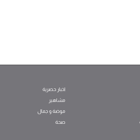
اخبار حصرية
مشاهير
موضة ‫و‬ ‫‬‫جمال‬
صحة