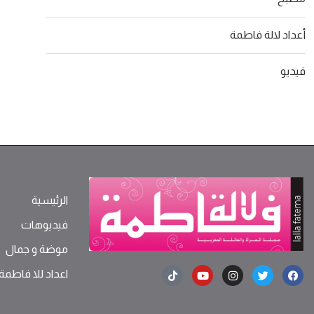
أعداد لالة فاطمة
فيديو
الرئيسية
فيديوهات
موضة ‫و‬ ‫‬‫جمال‬
اعداد للا فاطمة