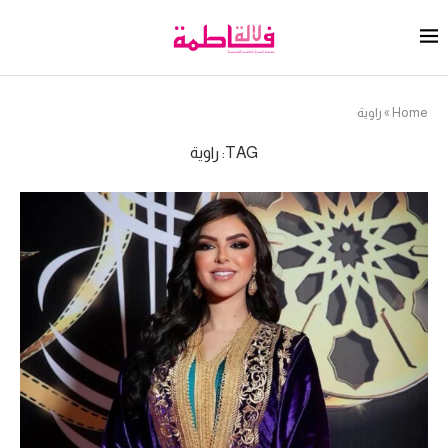
Home
»
راوية
TAG:
راوية