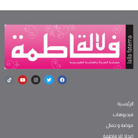
الرئيسية
فيديوهات
موضة ‫و‬ ‫‬‫جمال‬
اعداد للا فاطمة