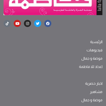
الرئيسية
فيديوهات
موضة ‫و‬ ‫‬‫جمال‬
اعداد للا فاطمة
اخبار حصرية
مشاهير
موضة ‫و‬ ‫‬‫جمال‬