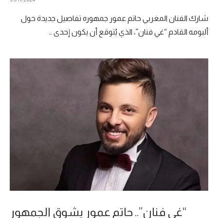
شارك الفنان المغربي حاتم عمور جمهوره تفاصيل جديدة حول
ألبومه القادم “غي فنان”، الذي يُتوقع أن يكون إحدى …
“غي فنان”.. حاتم عمور يشوق الجمهور