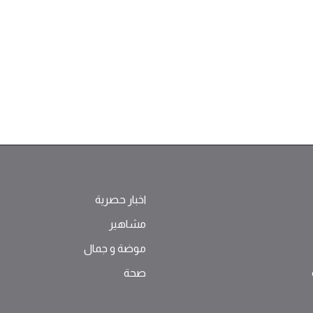
اخبار حصرية
مشاهير
موضة ‫و‬ ‫‬‫جمال‬
صحة