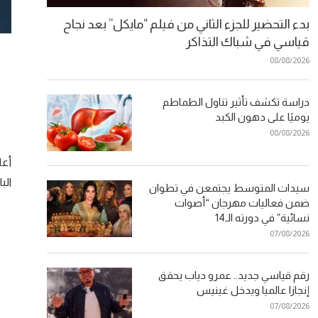
بدء التحضير للجزء الثاني من فيلم “مايكل” بعد نجاح
قياسي في شباك التذاكر
08/08/2026
دراسة تكشف تأثير تناول الطماطم
يوميًا على دهون الكبد
08/08/2026
أعل
البا
سيدات المتوسط يجتمعن في تطوان
ضمن فعاليات مهرجان “أصوات
نسائية” في دورته الـ14
07/08/2026
رقم قياسي جديد.. عمرو دياب يحقق
إنجازا عالميا ويدخل غينيس
07/08/2026