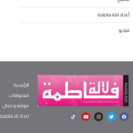
أعداد لالة فاطمة
فيديو
الرئيسية
فيديوهات
موضة ‫و‬ ‫‬‫جمال‬
اعداد للا فاطمة