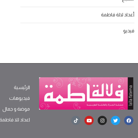
أعداد لالة فاطمة
فيديو
الرئيسية
فيديوهات
موضة ‫و‬ ‫‬‫جمال‬
اعداد للا فاطمة