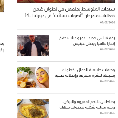
سيدات المتوسط يجتمعن في تطوان ضمن
فعاليات مهرجان “أصوات نسائية” في دورته الـ14
07/08/2026
رقم قياسي جديد.. عمرو دياب يحقق
إنجازا عالميا ويدخل غينيس
يعت
07/08/2026
الأ
وصفات طبيعية للجمال… خطوات
بسيطة لبشرة مشرقة وإطلالة صحية
07/08/2026
بطاطس باللحم المفروم والبيض…
وجبة منزلية شهية بخطوات سهلة
07/08/2026