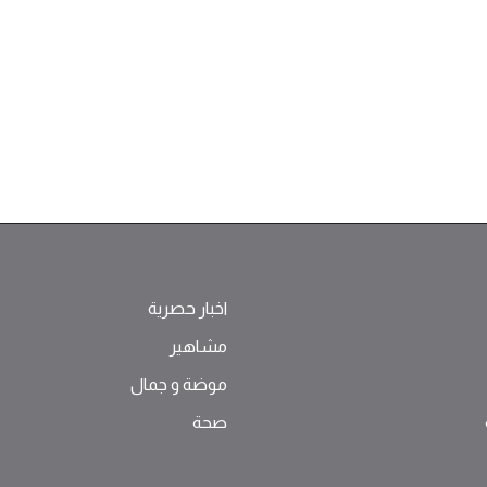
اخبار حصرية
مشاهير
موضة ‫و‬ ‫‬‫جمال‬
صحة