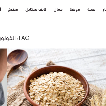
ار
صحة
موضة
جمال
لايف ستايل
مطبخ
أ
TAG:
القولو