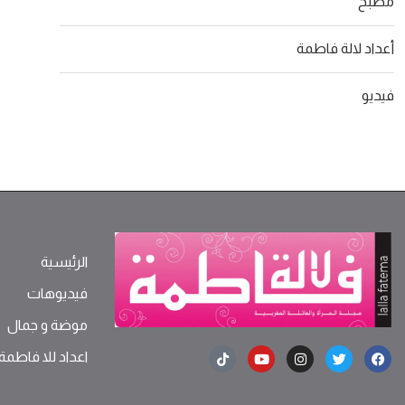
مطبخ
أعداد لالة فاطمة
فيديو
الرئيسية
فيديوهات
موضة ‫و‬ ‫‬‫جمال‬
اعداد للا فاطمة