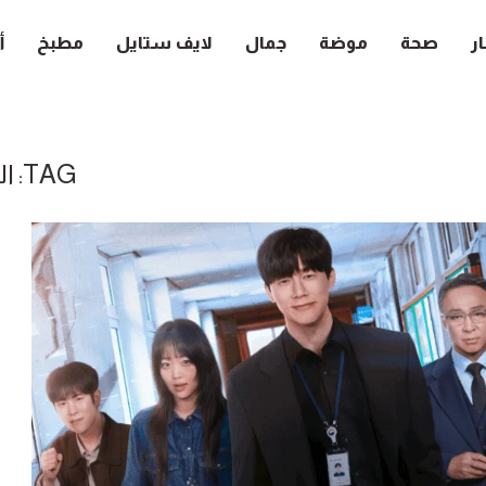
ار
صحة
موضة
جمال
لايف ستايل
مطبخ
أ
TAG:
ال