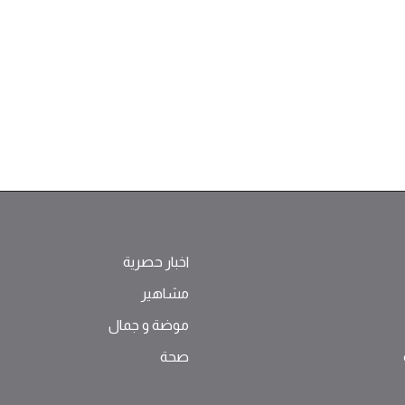
اخبار حصرية
مشاهير
موضة ‫و‬ ‫‬‫جمال‬
صحة