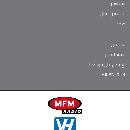
مشاهير
موضة ‫و‬ ‫‬‫جمال‬
صحة
من نحن
هيئة التحرير
للإعلان على موقعنا
BILAN 2024