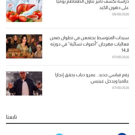
دراسة تكشف تأثير تناول الطماطم يوميًا
على دهون الكبد
08/08/2026
سيدات المتوسط يجتمعن في تطوان ضمن
فعاليات مهرجان “أصوات نسائية” في دورته
الـ14
07/08/2026
رقم قياسي جديد.. عمرو دياب يحقق إنجازا
عالميا ويدخل غينيس
07/08/2026
تابعنا