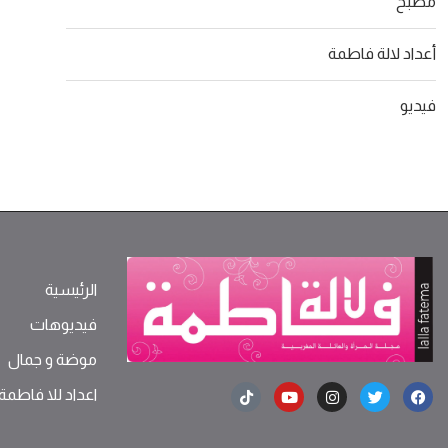
مطبخ
أعداد لالة فاطمة
فيديو
الرئيسية
فيديوهات
موضة ‫و‬ ‫‬‫جمال‬
اعداد للا فاطمة