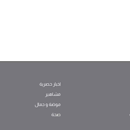
اخبار حصرية
مشاهير
موضة ‫و‬ ‫‬‫جمال‬
صحة