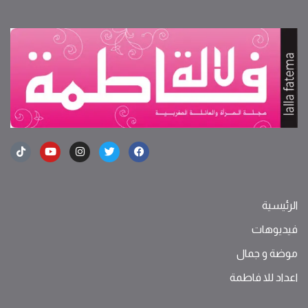
الرئيسية
فيديوهات
موضة ‫و‬ ‫‬‫جمال‬
اعداد للا فاطمة