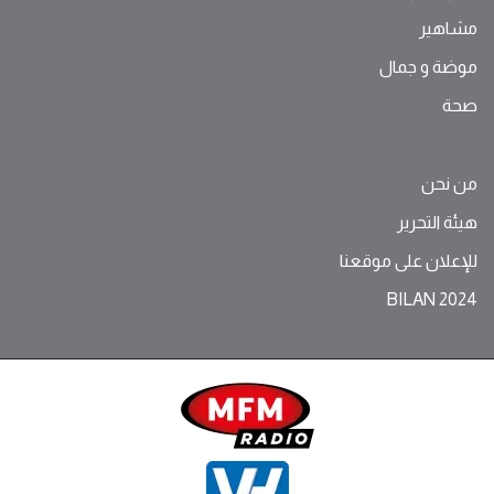
مشاهير
موضة ‫و‬ ‫‬‫جمال‬
صحة
من نحن
هيئة التحرير
للإعلان على موقعنا
BILAN 2024