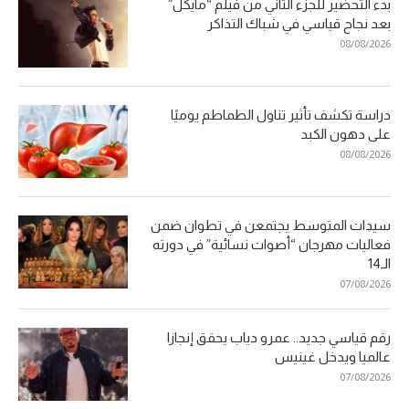
بدء التحضير للجزء الثاني من فيلم “مايكل”
بعد نجاح قياسي في شباك التذاكر
08/08/2026
دراسة تكشف تأثير تناول الطماطم يوميًا
على دهون الكبد
08/08/2026
سيدات المتوسط يجتمعن في تطوان ضمن
فعاليات مهرجان “أصوات نسائية” في دورته
الـ14
07/08/2026
رقم قياسي جديد.. عمرو دياب يحقق إنجازا
عالميا ويدخل غينيس
07/08/2026