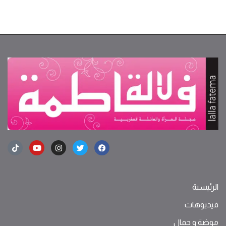
الرئيسية
فيديوهات
موضة ‫و‬ ‫‬‫جمال‬