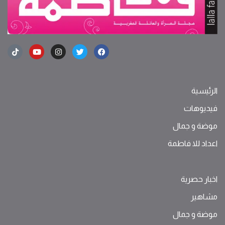
الرئيسية
فيديوهات
موضة ‫و‬ ‫‬‫جمال‬
اعداد للا فاطمة
اخبار حصرية
مشاهير
موضة ‫و‬ ‫‬‫جمال‬