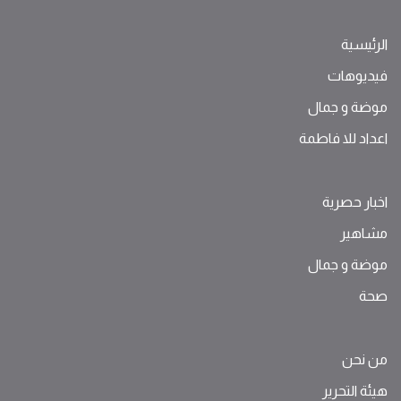
الرئيسية
فيديوهات
موضة ‫و‬ ‫‬‫جمال‬
اعداد للا فاطمة
اخبار حصرية
مشاهير
موضة ‫و‬ ‫‬‫جمال‬
صحة
من نحن
هيئة التحرير