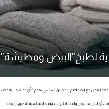
بية لطبخ”البيض ومطيشة”
مقلاة البيض مع الطماطم, إنه طبق أساسي يقدم كأي وجبة. من الإفطار
 حيث الوقت أو المال فالبيض والطماطم المكونات الأساسية للطبق، رخيصة