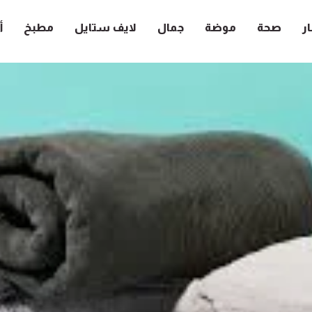
ار
صحة
موضة
جمال
لايف ستايل
مطبخ
أ