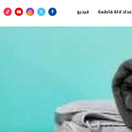
عداد لالة فاطمة
فيديو