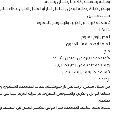
ومتاحة بسهولة وكلاهما يطبخان بسرعة.
ويمكن كذلك إضافة البصل والفلفل الحار أو الفلفل الحلو لإعطاء الطبق
سوف تحتاجين:
2 ملعقة كبيرة من الكزبرة والبقدونس المفروم
4 بيضات
1 فص ثوم مفروم
1 ملعقة صغيرة من الكمون
ملح
¼ ملعقة صغيرة من الفلفل الأسود
½ ملعقة صغيرة من الحار (اختياري)
3 ملاعق كبيرة من زيت الزيتون
الإعداد:
في مقلاة تسخن الزيت على نار متوسطة، تضاف الطماطم المبشورة والثوم ويترك على نار خفيف
صلصة.
عندما تنضج صلصة الطماطم جيدا، قومي بتكسير البيض في الصلصة وتغطي المقلاة، يترك ليط