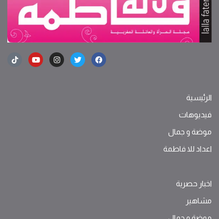
الرئيسية
فيديوهات
موضة ‫و‬ ‫‬‫جمال‬
اعداد للا فاطمة
اخبار حصرية
مشاهير
موضة ‫و‬ ‫‬‫جمال‬