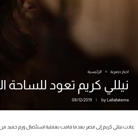
اخبار حصرية
الرئيسية
نيللي كريم تعود للساحة ال
08/12/2019
by
Lallafatema
عادت نيللي كريم إلى مصر بعدما قامت بعملية استئصال ورم حميد من عل