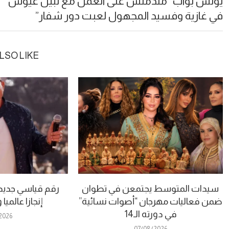
يونس بواب “مندمتش على العمل مع نبيل عيوش
في غازية وفسيد المجهول لعبت دور شفار”
LSO LIKE
سيدات المتوسط يجتمعن في تطوان
رقم قياسي جديد.
ضمن فعاليات مهرجان “أصوات نسائية”
إنجازا عالمي
في دورته الـ14
2026
07/08/2026