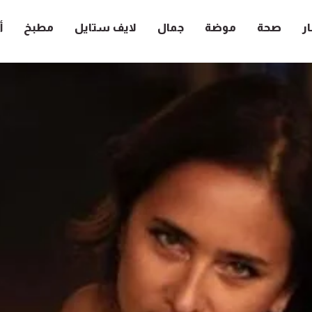
ار
صحة
موضة
جمال
لايف ستايل
مطبخ
أ