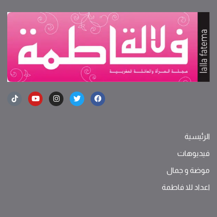
الرئيسية
فيديوهات
موضة ‫و‬ ‫‬‫جمال‬
اعداد للا فاطمة