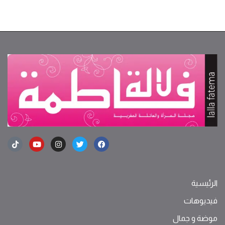
الرئيسية
فيديوهات
موضة ‫و‬ ‫‬‫جمال‬