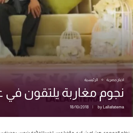
اخبار حصرية
الرئيسية
نجوم مغاربة يلتقون في ع
18/10/2018
by
Lallafatema
نظم الجمعوي هشام شكري مؤخرا عرسا خيريا لفائدة يتيمين بمدينة سل