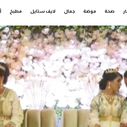
ار
صحة
موضة
جمال
لايف ستايل
مطبخ
أ