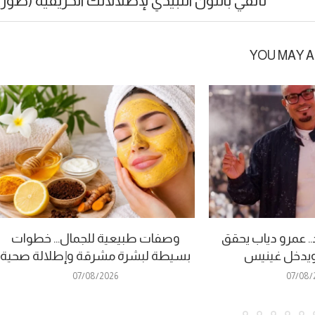
تألقي باللون النبيذي لإطلالاتك الخريفية (صور)
YOU MAY A
. عمرو دياب يحقق
وصفات طبيعية للجمال… خطوات
ا ويدخل غينيس
بسيطة لبشرة مشرقة وإطلالة صحية
07/08/2026
07/08/