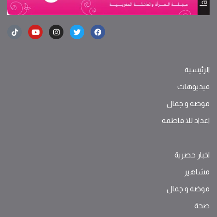
الرئيسية
فيديوهات
موضة ‫و‬ ‫‬‫جمال‬
اعداد للا فاطمة
اخبار حصرية
مشاهير
موضة ‫و‬ ‫‬‫جمال‬
صحة