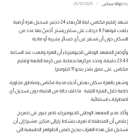
by
خولة سباعي
25/12/2025
شهد إقليم مكناس، ليلة الأربعاء 24 دجنبر، تسجيل هزة أرضية
بلغت قوتها 4,1 درجات على سلم ريشتر. أحسّ بها عدد من
السكان دون أن تسفر عن أي خسائر بشرية أو مادية.
وأوضح المعهد الوطني للجيوفيزياء أن الهزة وقعت عند الساعة
23:43 دقيقة، وحدد مركزها بجماعة عين كرمة التابعة لإقليم
مكناس. على عمق يقدر بنحو 11 كيلومترا.
وشعر بالهزة سكان بعض أحياء مدينة مكناس ومناطق مجاورة،
خاصة خلال الفترة الليلية . ما خلف حالة من الانتباه دون تسجيل أي
اضطرابات استثنائية.
وأكد مدير المعهد الوطني للجيوفيزياء، ناصر جبور، في تصريح
إعلامي أن المنطقة لا تعرف بنشاط زلزالي متكرر، مشيرا إلى أن
تسجيل مثل هذه الهزات يندرج ضمن الظواهر الطبيعية التي