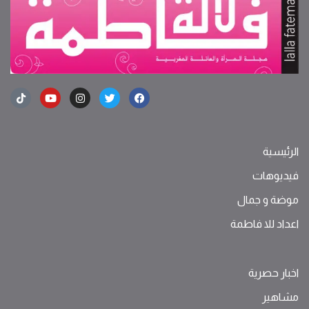
الرئيسية
فيديوهات
موضة ‫و‬ ‫‬‫جمال‬
اعداد للا فاطمة
اخبار حصرية
مشاهير