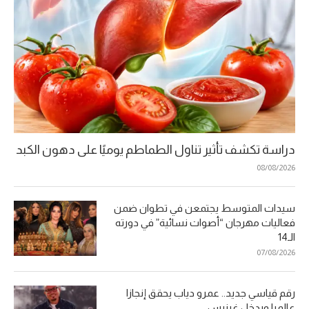
دراسة تكشف تأثير تناول الطماطم يوميًا على دهون الكبد
08/08/2026
سيدات المتوسط يجتمعن في تطوان ضمن
فعاليات مهرجان “أصوات نسائية” في دورته
الـ14
07/08/2026
رقم قياسي جديد.. عمرو دياب يحقق إنجازا
عالميا ويدخل غينيس