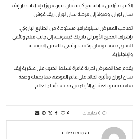
الكبير، بدءًا من بداياته مع كريستيان ديور، مرورًا بإبداعات دار إيڤ
سان لوران، وصولًا إلى مرحلة سان لوران ريڤ غوش.
تصاحب المعرض سينوغرافيا مستوحاة من الطابع الباروكي،
بإشراف المخرج الأوبرالي باتريك كينمونث، إلى جانب فيلم وثائقي
للمخرج ديفيد بوتمان وكتيب توثيقي باللغتين الفرنسية
والإنجليزية.
يقدم هذا المعرض تجربة غامرة تسلط الضوء على عبقرية إيڤ
سان لوران وتأثيره الخالد على عالم الموضة، مما يجعله وجهة
ثقافية مميزة لعشاق الأزياء من مختلف أنحاء العالم.
0 تعليقات
0
سمية بنصات