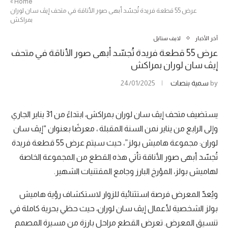
»
Home
عرض 55 قطعة فريدة تُجسّد أبهى صور الأناقة في متحف إيڤ سان لوران
بمراكش
آخر الأخبار
لايف ستايل
عرض 55 قطعة فريدة تُجسّد أبهى صور الأناقة في متحف
إيڤ سان لوران بمراكش
by
سمية بنصات
24/01/2025
يستضيف متحف إيڤ سان لوران بمراكش، ابتداءً من 31 يناير الجاري
وإلى الرابع من يناير نمن السنة المقبلة ، معرضًا بعنوان “إيڤ سان
لوران: مجموعة هاميش بولز”، حيث سيتم عرض 55 قطعة فريدة
تُجسّد أبهى صور الأناقة تأتي هذه القطع من المجموعة الخاصة
لهاميش بولز، المؤرخ البارز وجامع المقتنيات الشهير.
ويُعدّ المعرض فرصة استثنائية للزوار لاستكشاف رؤية هاميش
بولز الشخصية لأعمال إيڤ سان لوران، حيث حظي بحرية كاملة في
تنسيق المعرض. تعرض القطع مراحل بارزة من مسيرة المصمم