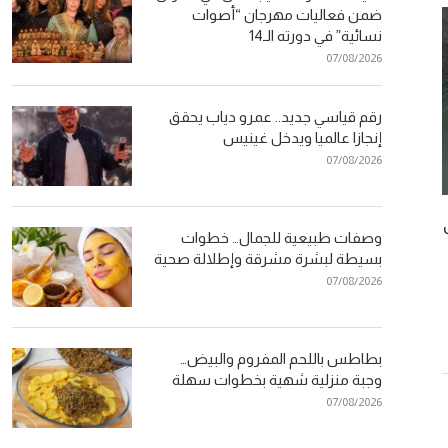
ضمن فعاليات مهرجان “أصوات
نسائية” في دورته الـ14
07/08/2026
رقم قياسي جديد.. عمرو دياب يحقق
إنجازا عالميا ويدخل غينيس
07/08/2026
العدد 164 – سعاد البسطاوي : ” صعيب
العدد 63
وصفات طبيعية للجمال… خطوات
تكوني فنانة أٍملة وب 5 أبناء...
ضخم تؤثثه أص
بسيطة لبشرة مشرقة وإطلالة صحية
24
25/09/2024
07/08/2026
بطاطس باللحم المفروم والبيض…
وجبة منزلية شهية بخطوات سهلة
07/08/2026