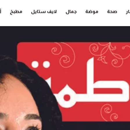
ار
صحة
موضة
جمال
لايف ستايل
مطبخ
أ