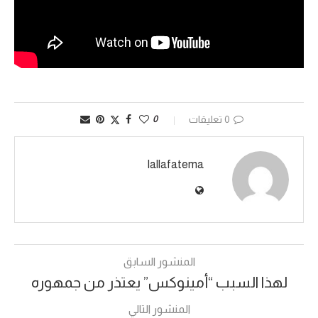
0 تعليقات
0
lallafatema
المنشور السابق
لهذا السبب “أمينوكس” يعتذر من جمهوره
المنشور التالي