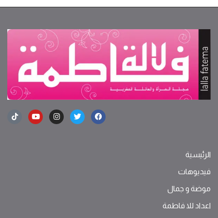
الرئيسية
فيديوهات
موضة ‫و‬ ‫‬‫جمال‬
اعداد للا فاطمة