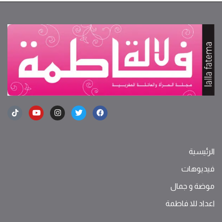
الرئيسية
فيديوهات
موضة ‫و‬ ‫‬‫جمال‬
اعداد للا فاطمة