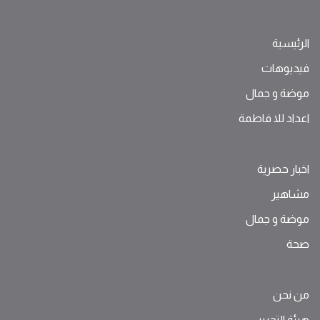
الرئيسية
فيديوهات
موضة ‫و‬ ‫‬‫جمال‬
اعداد للا فاطمة
اخبار حصرية
مشاهير
موضة ‫و‬ ‫‬‫جمال‬
صحة
من نحن
هيئة التحرير